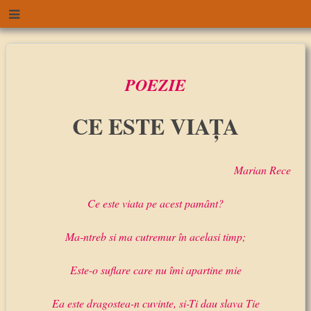
POEZIE
CE ESTE VIAŢA
Marian Rece
Ce este viata pe acest pamânt?
Ma-ntreb si ma cutremur în acelasi timp;
Este-o suflare care nu îmi apartine mie
Ea este dragostea-n cuvinte, si-Ti dau slava Tie