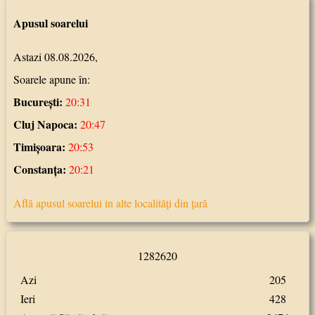
Apusul soarelui
Astazi 08.08.2026,
Soarele apune în:
Bucureşti:
20:31
Cluj Napoca:
20:47
Timişoara:
20:53
Constanţa:
20:21
Află apusul soarelui in alte localităţi din ţară
1
2
8
2
6
2
0
Azi
205
Ieri
428