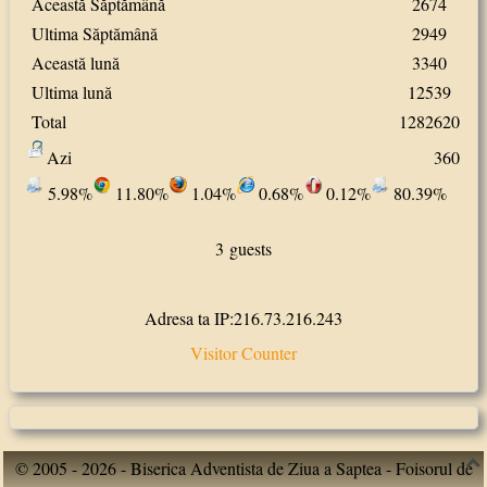
Această Săptămână
2674
Ultima Săptămână
2949
Această lună
3340
Ultima lună
12539
Total
1282620
Azi
360
5.98%
11.80%
1.04%
0.68%
0.12%
80.39%
3 guests
Adresa ta IP:216.73.216.243
Visitor Counter
© 2005 - 2026 - Biserica Adventista de Ziua a Saptea - Foisorul de