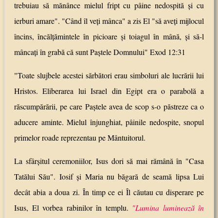
trebuiau să mănânce mielul fript cu pâine nedospită şi cu
ierburi amare". "Când îl veţi mânca" a zis El "să aveţi mijlocul
încins, încălţămintele în picioare şi toiagul în mână, şi să-l
mâncaţi în grabă că sunt Paştele Domnului" Exod 12:31
"Toate slujbele acestei sărbători erau simboluri ale lucrării lui
Hristos. Eliberarea lui Israel din Egipt era o parabolă a
răscumpărării, pe care Paştele avea de scop s-o păstreze ca o
aducere aminte. Mielul înjunghiat, pâinile nedospite, snopul
primelor roade reprezentau pe Mântuitorul.
La sfârşitul ceremoniilor, Isus dori să mai rămână în "Casa
Tatălui Său". Iosif şi Maria nu băgară de seamă lipsa Lui
decât abia a doua zi. În timp ce ei Îl căutau cu disperare pe
Isus, El vorbea rabinilor în templu.
"Lumina luminează în