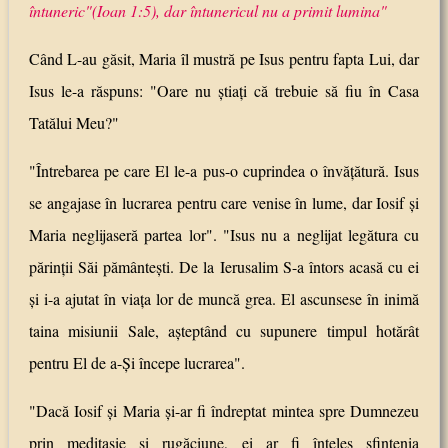
întuneric"(Ioan 1:5), dar întunericul nu a primit lumina"
Când L-au găsit, Maria îl mustră pe Isus pentru fapta Lui, dar
Isus le-a răspuns: "Oare nu ştiaţi că trebuie să fiu în Casa
Tatălui Meu?"
"Întrebarea pe care El le-a pus-o cuprindea o învăţătură. Isus
se angajase în lucrarea pentru care venise în lume, dar Iosif şi
Maria neglijaseră partea lor". "Isus nu a neglijat legătura cu
părinţii Săi pământeşti. De la Ierusalim S-a întors acasă cu ei
şi i-a ajutat în viaţa lor de muncă grea. El ascunsese în inimă
taina misiunii Sale, aşteptând cu supunere timpul hotărât
pentru El de a-Şi începe lucrarea".
"Dacă Iosif şi Maria şi-ar fi îndreptat mintea spre Dumnezeu
prin meditaşie şi rugăciune, ei ar fi înţeles sfinţenia