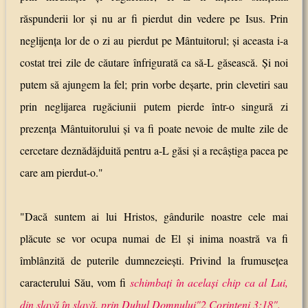
răspunderii lor şi nu ar fi pierdut din vedere pe Isus. Prin
neglijenţa lor de o zi au pierdut pe Mântuitorul; şi aceasta i-a
costat trei zile de căutare înfrigurată ca să-L găsească. Şi noi
putem să ajungem la fel; prin vorbe deşarte, prin clevetiri sau
prin neglijarea rugăciunii putem pierde într-o singură zi
prezenţa Mântuitorului şi va fi poate nevoie de multe zile de
cercetare deznădăjduită pentru a-L găsi şi a recâştiga pacea pe
care am pierdut-o."
"Dacă suntem ai lui Hristos, gândurile noastre cele mai
plăcute se vor ocupa numai de El şi inima noastră va fi
îmblânzită de puterile dumnezeieşti. Privind la frumuseţea
caracterului Său, vom fi
schimbaţi în acelaşi chip ca al Lui,
din slavă în slavă, prin Duhul Domnului"2 Corinteni 3:18".