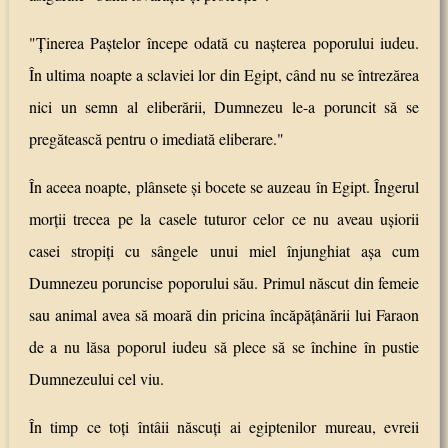
"Ţinerea Paştelor începe odată cu naşterea poporului iudeu.
În ultima noapte a sclaviei lor din Egipt, când nu se întrezărea
nici un semn al eliberării, Dumnezeu le-a poruncit să se
pregătească pentru o imediată eliberare."
În aceea noapte, plânsete şi bocete se auzeau în Egipt. Îngerul
morţii trecea pe la casele tuturor celor ce nu aveau uşiorii
casei stropiţi cu sângele unui miel înjunghiat aşa cum
Dumnezeu poruncise poporului său. Primul născut din femeie
sau animal avea să moară din pricina încăpăţânării lui Faraon
de a nu lăsa poporul iudeu să plece să se închine în pustie
Dumnezeului cel viu.
În timp ce toţi întâii născuţi ai egiptenilor mureau, evreii