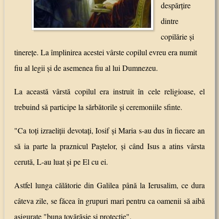
despărţire
dintre
copilărie şi
tinereţe. La împlinirea acestei vârste copilul evreu era numit
fiu al legii şi de asemenea fiu al lui Dumnezeu.
La această vârstă copilul era instruit în cele religioase, el
trebuind să participe la sărbătorile şi ceremoniile sfinte.
"Ca toţi izraeliţii devotaţi, Iosif şi Maria s-au dus în fiecare an
să ia parte la praznicul Paştelor, şi când Isus a atins vârsta
cerută, L-au luat şi pe El cu ei.
Astfel lunga călătorie din Galilea până la Ierusalim, ce dura
câteva zile, se făcea în grupuri mari pentru ca oamenii să aibă
asigurate "buna tovărăşie şi protecţie".