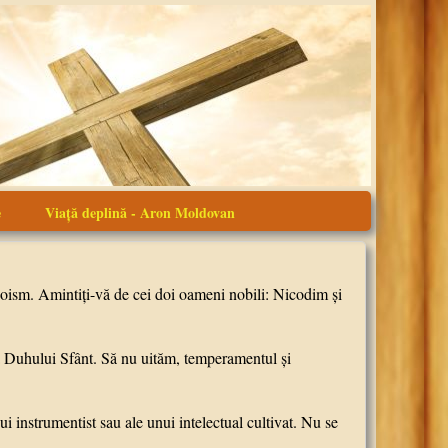
e
Viaţă deplină - Aron Moldovan
oism. Amintiţi-vă de cei doi oameni nobili: Nicodim şi
 Duhului Sfânt. Să nu uităm, temperamentul şi
nstrumentist sau ale unui intelectual cultivat. Nu se