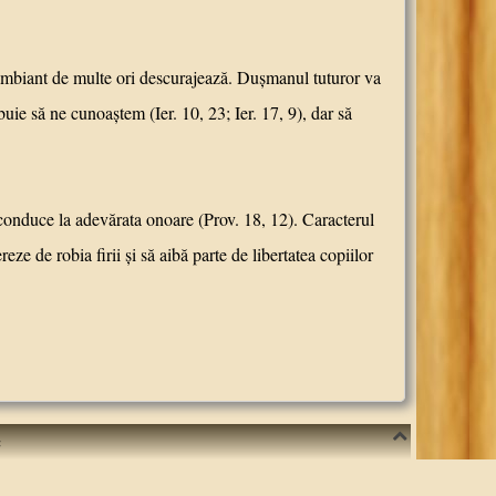
mbiant de multe ori descurajează. Duşmanul tuturor va
uie să ne cunoaştem (Ier. 10, 23; Ier. 17, 9), dar să
nduce la adevărata onoare (Prov. 18, 12). Caracterul
ze de robia firii şi să aibă parte de libertatea copiilor
c