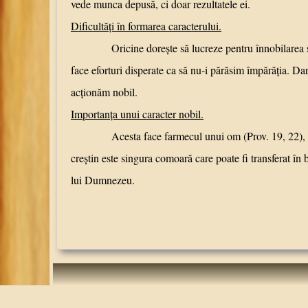
vede munca depusă, ci doar rezultatele ei.
Dificultăţi în formarea caracterului.
Oricine doreşte să lucreze pentru înnobilarea sa va 
face eforturi disperate ca să nu-i părăsim împărăţia. Da
acţionăm nobil.
Importanţa unui caracter nobil.
Acesta face farmecul unui om (Prov. 19, 22), dă adev
creştin este singura comoară care poate fi transferat în b
lui Dumnezeu.