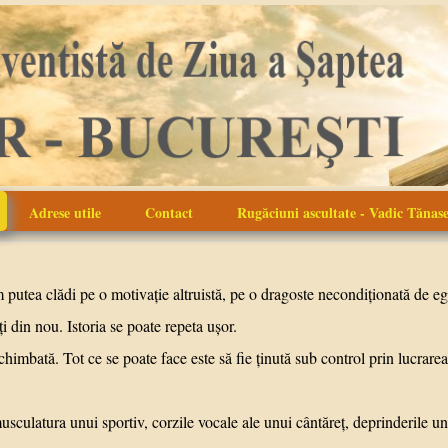
Adrese utile
Contact
Rugăciuni ascultate - Vadic Tănas
tea clădi pe o motivaţie altruistă, pe o dragoste necondiţionată de eg
 din nou. Istoria se poate repeta uşor.
. Tot ce se poate face este să fie ţinută sub control prin lucrarea
ra unui sportiv, corzile vocale ale unui cântăreţ, deprinderile unui i