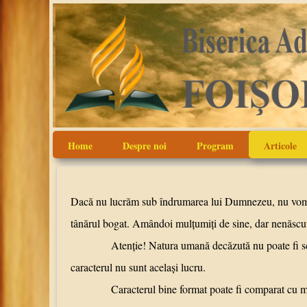
Home
Despre noi
Program
Articole
Dacă nu lucrăm sub îndrumarea lui Dumnezeu, nu vom pu
tânărul bogat. Amândoi mulţumiţi de sine, dar nenăscuţi
Atenţie! Natura umană decăzută nu poate fi schimbată
caracterul nu sunt acelaşi lucru.
Caracterul bine format poate fi comparat cu musculatu