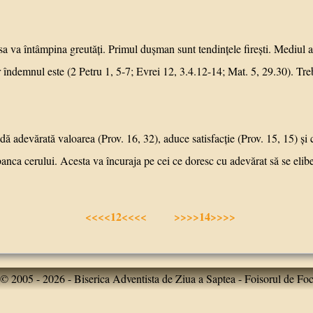
întâmpina greutăţi. Primul duşman sunt tendinţele fireşti. Mediul a
r îndemnul este (2 Petru 1, 5-7; Evrei 12, 3.4.12-14; Mat. 5, 29.30). Treb
ărată valoarea (Prov. 16, 32), aduce satisfacţie (Prov. 15, 15) şi co
anca cerului. Acesta va încuraja pe cei ce doresc cu adevărat să se elibere
<<<<12<<<<
>>>>14>>>>
© 2005 - 2026 - Biserica Adventista de Ziua a Saptea - Foisorul de Fo